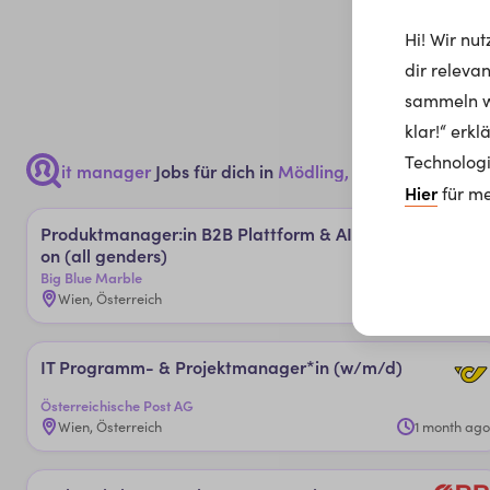
Hi! Wir nu
dir releva
sammeln wi
klar!“ erk
Technologi
it manager
Jobs für dich in
Mödling, 2340
Hier
für me
Pro­dukt­ma­na­ger:in B2B ­Platt­for­m & AI In­no­va­ti­
on (al­l ­gen­der­s)
Big Blue Marble
Wien, Österreich
1 month ago
IT ­Pro­gram­m- & ­Pro­jekt­ma­na­ger*in (w/m/d)
Österreichische Post AG
Wien, Österreich
1 month ago