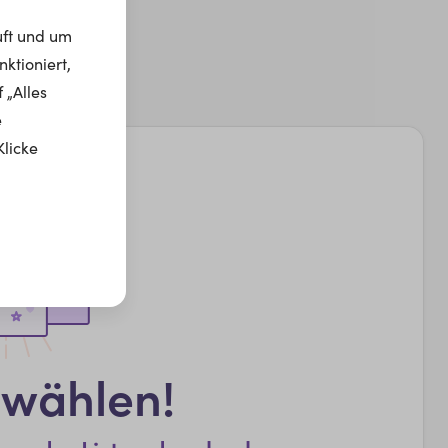
uft und um
ktioniert,
 „Alles
e
Klicke
swählen!