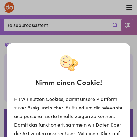
reiseburoassistent
Ups...
Leider haben wir keine passenden Jobs mit den
gegebenen Filtern. Bitte überprüfe deine Eingabe
oder probiere es mit anderen Filtern,
Nimm einen Cookie!
Suche zurücksetzen
Hi! Wir nutzen Cookies, damit unsere Plattform
zuverlässig und sicher läuft und um dir relevante
Impressum
Datenschutzerklärung
Cookies
und personalisierte Inhalte zeigen zu können.
Damit das funktioniert, sammeln wir Daten über
Für Arbeitgeber
die Aktivitäten unserer User. Mit einem Klick auf