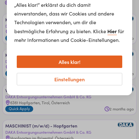
„Alles klar!“ erklärst du dich damit
Co. KG
für dich
einverstanden, dass wir Cookies und andere
KRAFT­FAH­RER ­für ­Sau­g- un­d ­Druck­fahr­zeu­ge (m/w/d)
Technologien verwenden, um dir die
DAKA Entsorgungsunternehmen GmbH & Co. KG
Hier
bestmögliche Erfahrung zu bieten. Klicke
für
6130 Schwaz, Tirol, Österreich
Quick Apply
1 week ago
mehr Informationen und Cookie-Einstellungen.
KRAFT­FAH­RER (m/w/d) - ­Schwa­z o­der Hopf­gar­ten
Alles klar!
DAKA Entsorgungsunternehmen GmbH & Co. KG
6130 Schwaz, Tirol, Österreich
+1 weitere Orte
Quick Apply
1 week ago
Einstellungen
WIE­GE­MEIS­TER (m/w/d)
DAKA Entsorgungsunternehmen GmbH & Co. KG
6361 Hopfgarten, Tirol, Österreich
Quick Apply
2 months ago
MA­SCHI­NIS­T (m/w/d) - Hopf­gar­ten
DAKA Entsorgungsunternehmen GmbH & Co. KG
Hopfgarten im Brixental, Österreich