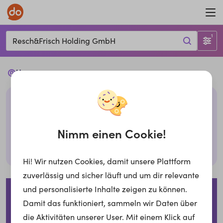
1
Resch&Frisch Holding GmbH
Ups...
Leider haben wir keine passenden Jobs mit den
gegebenen Filtern. Bitte überprüfe deine Eingabe
oder probiere es mit anderen Filtern,
Nimm einen Cookie!
Suche zurücksetzen
Hi! Wir nutzen Cookies, damit unsere Plattform
zuverlässig und sicher läuft und um dir relevante
Impressum
Datenschutzerklärung
Cookies
und personalisierte Inhalte zeigen zu können.
Damit das funktioniert, sammeln wir Daten über
Für Arbeitgeber
die Aktivitäten unserer User. Mit einem Klick auf