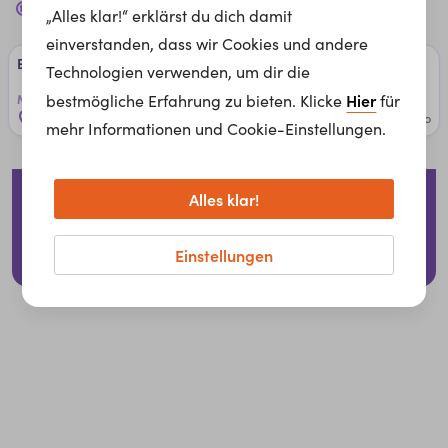
1 Jobs bei
Mainzer Stadtwerke AG
für dich
„Alles klar!“ erklärst du dich damit
einverstanden, dass wir Cookies und andere
Elek­tro­mon­teu­r (m/w/d) - Be­reich ­Mon­ta­ge Strom
Technologien verwenden, um dir die
Hier
Mainzer Stadtwerke AG
bestmögliche Erfahrung zu bieten. Klicke
für
Mainz, Deutschland
2 months ago
mehr Informationen und Cookie-Einstellungen.
Impressum
Datenschutzerklärung
Cookies
Alles klar!
Für Arbeitgeber
Einstellungen
© 2026 whatchado GmbH.