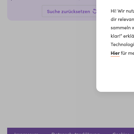
Hi! Wir nu
Suche zurücksetzen
dir releva
sammeln wi
klar!“ erk
Technologi
Hier
für me