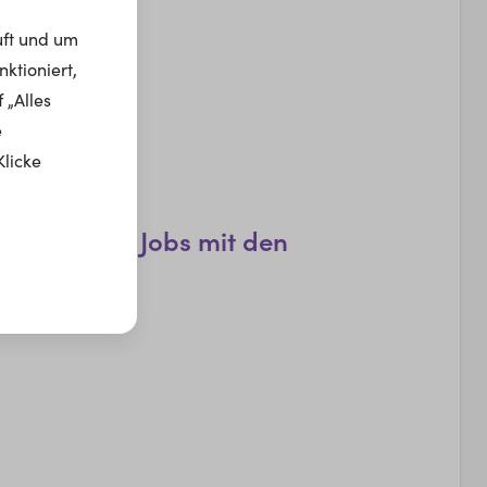
uft und um
ktioniert,
 „Alles
e
s...
Klicke
e passenden Jobs mit den
n Filtern.