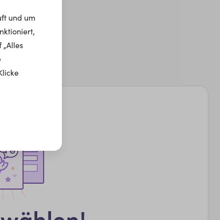
uft und um
ktioniert,
 „Alles
e
Klicke
swählen!