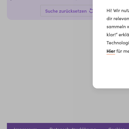
Hi! Wir nu
Suche zurücksetzen
dir releva
sammeln wi
klar!“ erk
Technologi
Hier
für me