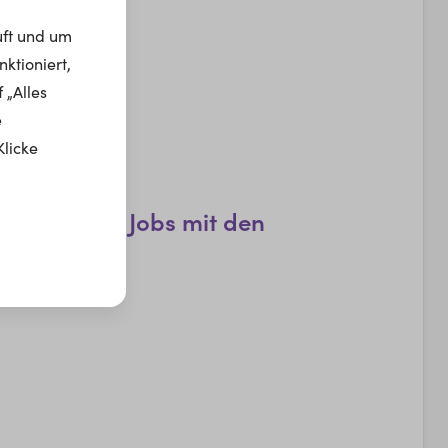
uft und um
ktioniert,
 „Alles
e
s...
Klicke
e passenden Jobs mit den
n Filtern.