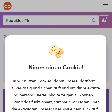
1
Redakteur*in
Ups...
Leider haben wir keine passenden Jobs mit den
gegebenen Filtern. Bitte überprüfe deine Eingabe
oder probiere es mit anderen Filtern,
Nimm einen Cookie!
Suche zurücksetzen
Hi! Wir nutzen Cookies, damit unsere Plattform
zuverlässig und sicher läuft und um dir relevante
Impressum
Datenschutzerklärung
Cookies
und personalisierte Inhalte zeigen zu können.
Damit das funktioniert, sammeln wir Daten über
Für Arbeitgeber
die Aktivitäten unserer User. Mit einem Klick auf