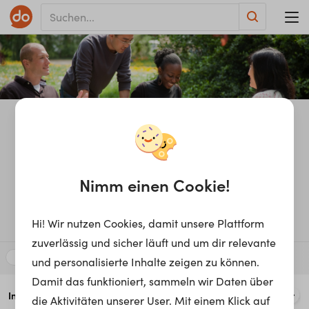
Di­plo­ma­ti­sche ­Aka­de­mie
Nimm einen Cookie!
Wi­en
Hi! Wir nutzen Cookies, damit unsere Plattform
Hochschule
Österreich
zuverlässig und sicher läuft und um dir relevante
Bildung, Pädagogik & Lehre
und personalisierte Inhalte zeigen zu können.
Damit das funktioniert, sammeln wir Daten über
7
Info
Stories
Study Environment
Education
Con
die Aktivitäten unserer User. Mit einem Klick auf