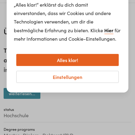
„Alles klar!“ erklärst du dich damit
einverstanden, dass wir Cookies und andere
Technologien verwenden, um dir die
Über uns
Hier
bestmögliche Erfahrung zu bieten. Klicke
für
mehr Informationen und Cookie-Einstellungen.
The Vienna School of International Studies is
a centre of excellence for the study of
Alles klar!
international affairs.
Einstellungen
The Vienna School of International Studies is proud to be
weiterlesen...
the oldest professional school in the world, having
launched talented men and women into international
status
careers and positions of leadership since 1754. Our unique
Hochschule
multidisciplinary teaching approach is dedicated to the
highest academic standards, proficiency in the major
Degree programs