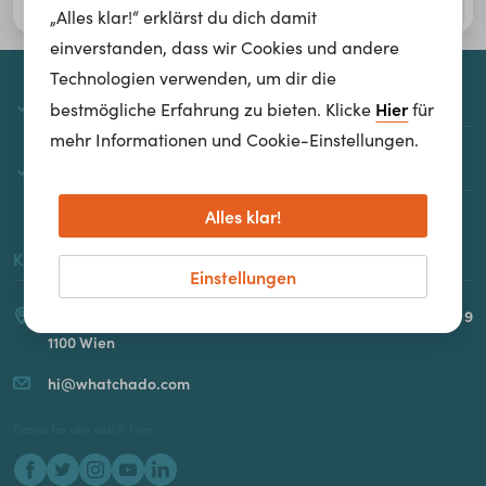
„Alles klar!“ erklärst du dich damit
einverstanden, dass wir Cookies und andere
Technologien verwenden, um dir die
whatchado
Hier
bestmögliche Erfahrung zu bieten. Klicke
für
mehr Informationen und Cookie-Einstellungen.
Über whatchado
Alles klar!
Kontakt
Einstellungen
Spaces Icon | Gertrude-Fröhlich-Sandner Straße 2-4, Turm 9
1100 Wien
hi@whatchado.com
Besuche uns auch hier: