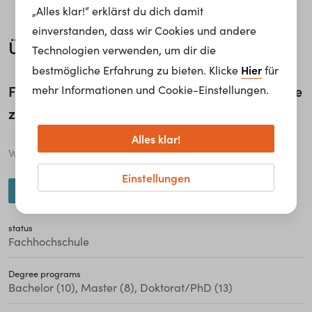
„Alles klar!“ erklärst du dich damit
einverstanden, dass wir Cookies und andere
Über uns
Technologien verwenden, um dir die
Hier
bestmögliche Erfahrung zu bieten. Klicke
für
FHWien der WKW – Jetzt bist du dran, Karriere
mehr Informationen und Cookie-Einstellungen.
zu machen.
Alles klar!
Wir sind Österreichs führende Fachhochschule für
Management und Kommunikation. Durch laufende
Einstellungen
weiterlesen...
Anpassung der Bildungsinhalte an aktuelle berufliche
Anforderungen sind unsere Studierenden und
status
AbsolventInnen bestmöglich auf den Arbeitsmarkt
Fachhochschule
vorbereitet. Moderne didaktische Methoden und ständige
Qualitätssicherung in Forschung, Lehre und
Degree programs
Bachelor (10), Master (8), Doktorat/PhD (13)
Administration, garantieren eine Ausbildung auf höchstem
Niveau. Seit 1994 haben wir über 10.000 AbsolventInnen