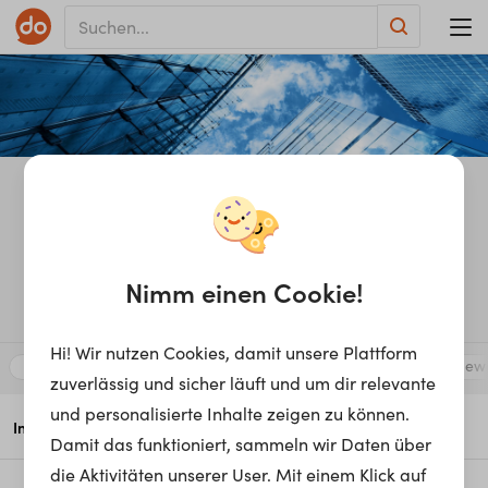
FHWien ­der WKW
Nimm einen Cookie!
Fachhochschule
Österreich
Hi! Wir nutzen Cookies, damit unsere Plattform
Wirtschaft & Finanzen
Sprache & Multimedia
Gastgewe
zuverlässig und sicher läuft und um dir relevante
und personalisierte Inhalte zeigen zu können.
13
Info
Stories
Education
Contact
Damit das funktioniert, sammeln wir Daten über
die Aktivitäten unserer User. Mit einem Klick auf