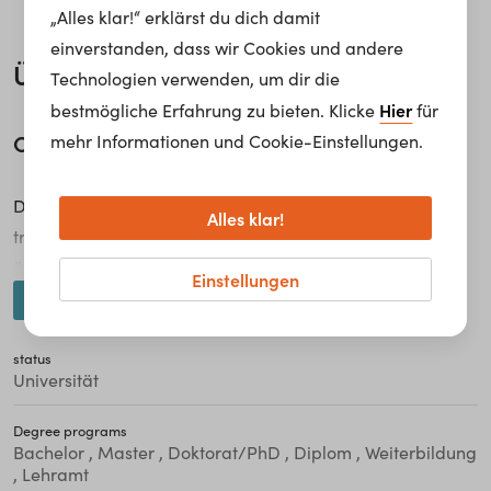
„Alles klar!“ erklärst du dich damit
einverstanden, dass wir Cookies und andere
Über uns
Technologien verwenden, um dir die
Hier
bestmögliche Erfahrung zu bieten. Klicke
für
OFFEN FÜR NEUES. SEIT 1365.
mehr Informationen und Cookie-Einstellungen.
Die Universität Wien verfügt als eine der
Alles klar!
traditionsreichsten und größten Universitäten Europas
über ein vielfältiges Studienangebot. Rund 92.000
Einstellungen
Studierende aus 140 Ländern studieren in 57 Bachelor-, 2
weiterlesen...
Diplom-, 105 Masterstudien sowie 117
Dissertationsgebieten im Doktorats-/PhD-Bereich. Ein
status
Universität
umfangreiches Lehrveranstaltungsangebot von ca. 15.000
Kursen pro Jahr garantiert Vielfalt innerhalb der Studien.
Degree programs
Bachelor , Master , Doktorat/PhD , Diplom , Weiterbildung
, Lehramt