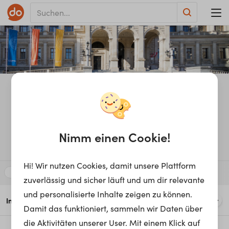
Uni­ver­si­tät Wi­en
Nimm einen Cookie!
Universität
Österreich
Hi! Wir nutzen Cookies, damit unsere Plattform
Bildung, Pädagogik & Lehre
Wissenschaft & Forschung
zuverlässig und sicher läuft und um dir relevante
und personalisierte Inhalte zeigen zu können.
7
Info
Stories
Study Environment
Education
Con
Damit das funktioniert, sammeln wir Daten über
die Aktivitäten unserer User. Mit einem Klick auf