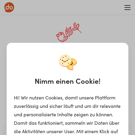
WAR ON ERRORISM
¡Ay, caramba! Seite nicht
gefunden.
Nimm einen Cookie!
Hi! Wir nutzen Cookies, damit unsere Plattform
Ups, die gewünschte Seite kann nicht gefunden werden.
zuverlässig und sicher läuft und um dir relevante
Möchtest du nach einem bestimmten Begriff suchen?
und personalisierte Inhalte zeigen zu können.
Damit das funktioniert, sammeln wir Daten über
die Aktivitäten unserer User. Mit einem Klick auf