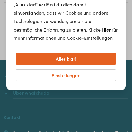
„Alles klar!“ erklärst du dich damit
einverstanden, dass wir Cookies und andere
Homepage
Technologien verwenden, um dir die
Hier
bestmögliche Erfahrung zu bieten. Klicke
für
mehr Informationen und Cookie-Einstellungen.
Alles klar!
Einstellungen
whatchado
Über whatchado
Kontakt