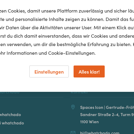
tzen Cookies, damit unsere Plattform zuverlässig und sicher lä
nte und personalisierte Inhalte zeigen zu können. Damit das fun
r Daten über die Aktivitäten unserer User. Mit einem Klick auf
Homepage
lärst du dich damit einverstanden, dass wir Cookies und ander
en verwenden, um dir die bestmögliche Erfahrung zu bieten. 
hr Informationen und Cookie-Einstellungen.
Einstellungen
Alles klar!
hatchado
Kontakt
Spaces Icon | Gertrude-Fröh
 whatchado
Sandner Straße 2-4, Turm 9
1100 Wien
ei whatchado
hi@whatchado.com