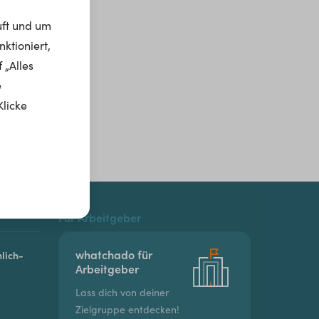
uft und um
ktioniert,
 „Alles
e
Klicke
Für Arbeitgeber
whatchado für
lich-
Arbeitgeber
Lass dich von deiner
Zielgruppe entdecken!