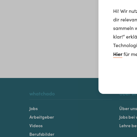
Hi! Wir nu
dir releva
sammeln wi
klar!“ erk
Technologi
Hier
für me
whatchado
Über w
Jobs
Über uns
Arbeitgeber
Jobs bei
Videos
Lehre b
Berufsbilder