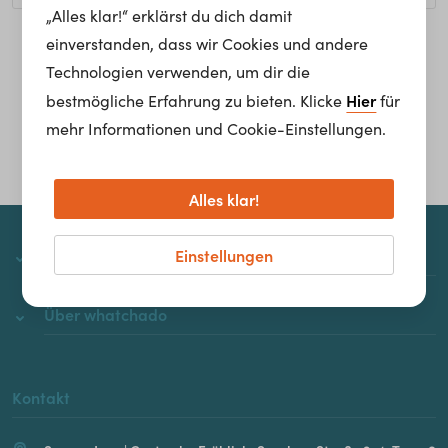
„Alles klar!“ erklärst du dich damit
einverstanden, dass wir Cookies und andere
Homepage
Technologien verwenden, um dir die
Hier
bestmögliche Erfahrung zu bieten. Klicke
für
mehr Informationen und Cookie-Einstellungen.
Alles klar!
Einstellungen
whatchado
Über whatchado
Kontakt