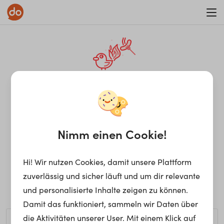
WAR ON ERRORISM
¡Ay, caramba! Seite nicht
gefunden.
Nimm einen Cookie!
Hi! Wir nutzen Cookies, damit unsere Plattform
Ups, die gewünschte Seite kann nicht gefunden werden.
zuverlässig und sicher läuft und um dir relevante
Möchtest du nach einem bestimmten Begriff suchen?
und personalisierte Inhalte zeigen zu können.
Damit das funktioniert, sammeln wir Daten über
die Aktivitäten unserer User. Mit einem Klick auf