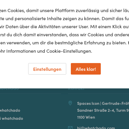
tzen Cookies, damit unsere Plattform zuverlässig und sicher lä
nte und personalisierte Inhalte zeigen zu können. Damit das fun
r Daten über die Aktivitäten unserer User. Mit einem Klick auf
Homepage
lärst du dich damit einverstanden, dass wir Cookies und ander
en verwenden, um dir die bestmögliche Erfahrung zu bieten. 
hr Informationen und Cookie-Einstellungen.
Einstellungen
Alles klar!
hatchado
Kontakt
Spaces Icon | Gertrude-Fröh
 whatchado
Sandner Straße 2-4, Turm 9
1100 Wien
ei whatchado
hi@whatchado.com