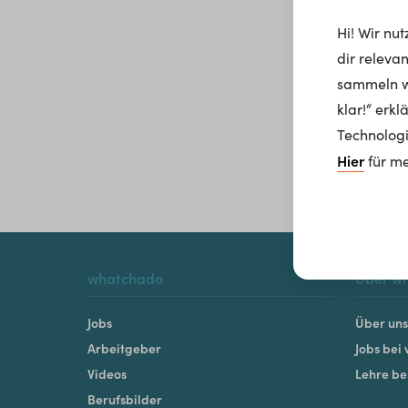
Hi! Wir nu
dir releva
sammeln wi
klar!“ erk
Technologi
Hier
für me
whatchado
Über w
Jobs
Über uns
Arbeitgeber
Jobs bei
Videos
Lehre b
Berufsbilder