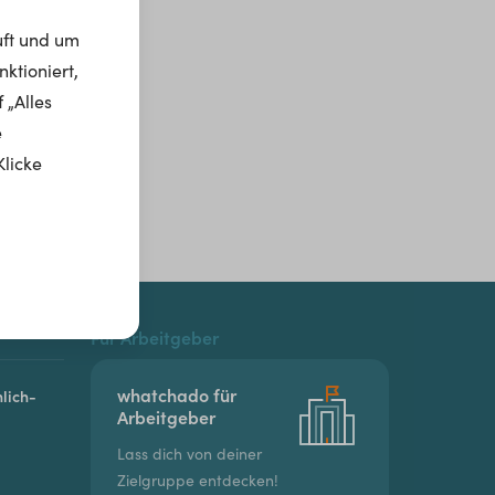
uft und um
ktioniert,
 „Alles
e
Klicke
Für Arbeitgeber
whatchado für
lich-
Arbeitgeber
Lass dich von deiner
Zielgruppe entdecken!