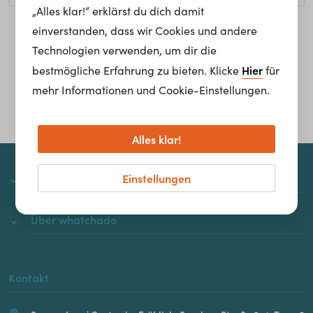
„Alles klar!“ erklärst du dich damit
einverstanden, dass wir Cookies und andere
Homepage
Technologien verwenden, um dir die
Hier
bestmögliche Erfahrung zu bieten. Klicke
für
mehr Informationen und Cookie-Einstellungen.
Alles klar!
Einstellungen
whatchado
Über whatchado
Kontakt