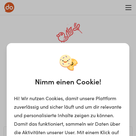
WAR ON ERRORISM
¡Ay, caramba! Seite nicht
gefunden.
Nimm einen Cookie!
Hi! Wir nutzen Cookies, damit unsere Plattform
Ups, die gewünschte Seite kann nicht gefunden werden.
zuverlässig und sicher läuft und um dir relevante
Möchtest du nach einem bestimmten Begriff suchen?
und personalisierte Inhalte zeigen zu können.
Damit das funktioniert, sammeln wir Daten über
die Aktivitäten unserer User. Mit einem Klick auf