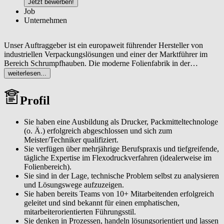
Jetzt bewerben!
Job
Unternehmen
Unser Auftraggeber ist ein europaweit führender Hersteller von
industriellen Verpackungslösungen und einer der Marktführer im
Bereich Schrumpfhauben. Die moderne Folienfabrik in der
Oberpfalz (Raum Amberg/Schwandorf/Nürnberg) beliefert
weiterlesen...
namhafte Kunden aus der Baustoff-, Chemie- und Logistikbranche
mit hochqualitativen Mono- und Mehrschichtfolien. Für die
Profil
Produkte ist der hochwertige Foliendruck ein entscheidendes
Qualitäts- und Differenzierungsmerkmal, um den Kunden
individuelle Gestaltungsmöglichkeiten und eine herausragende
Sie haben eine Ausbildung als Drucker, Packmitteltechnologe
Druckqualität zu bieten. Die Position bietet Ihnen die Chance, Ihre
(o. Ä.) erfolgreich abgeschlossen und sich zum
jahrelange Expertise im Druckbereich voll einzubringen, Prozesse
Meister/Techniker qualifiziert.
neu zu justieren und Ihr Team mit Empathie und Tatkraft zum Erfolg
Sie verfügen über mehrjährige Berufspraxis und tiefgreifende,
zu führen.
tägliche Expertise im Flexodruckverfahren (idealerweise im
Folienbereich).
Sie sind in der Lage, technische Problem selbst zu analysieren
und Lösungswege aufzuzeigen.
Sie haben bereits Teams von 10+ Mitarbeitenden erfolgreich
geleitet und sind bekannt für einen emphatischen,
mitarbeiterorientierten Führungsstil.
Sie denken in Prozessen, handeln lösungsorientiert und lassen