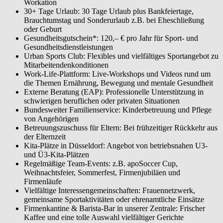
Workation
30+ Tage Urlaub: 30 Tage Urlaub plus Bankfeiertage,
Brauchtumstag und Sonderurlaub z.B. bei Eheschließung
oder Geburt
Gesundheitsgutschein*: 120,– € pro Jahr für Sport- und
Gesundheitsdienstleistungen
Urban Sports Club: Flexibles und vielfältiges Sportangebot zu
Mitarbeitendenkonditionen
Work-Life-Plattform: Live-Workshops und Videos rund um
die Themen Ernährung, Bewegung und mentale Gesundheit
Externe Beratung (EAP): Professionelle Unterstützung in
schwierigen beruflichen oder privaten Situationen
Bundesweiter Familienservice: Kinderbetreuung und Pflege
von Angehörigen
Betreuungszuschuss für Eltern: Bei frühzeitiger Rückkehr aus
der Elternzeit
Kita-Plätze in Düsseldorf: Angebot von betriebsnahen U3-
und Ü3-Kita-Plätzen
Regelmäßige Team-Events: z.B. apoSoccer Cup,
Weihnachtsfeier, Sommerfest, Firmenjubiläen und
Firmenläufe
Vielfältige Interessengemeinschaften: Frauennetzwerk,
gemeinsame Sportaktivitäten oder ehrenamtliche Einsätze
Firmenkantine & Barista-Bar in unserer Zentrale: Frischer
Kaffee und eine tolle Auswahl vielfältiger Gerichte