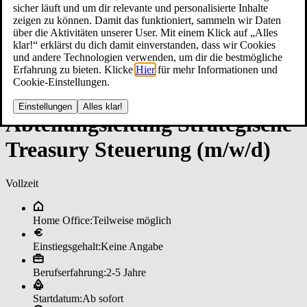
sicher läuft und um dir relevante und personalisierte Inhalte
zeigen zu können. Damit das funktioniert, sammeln wir Daten
über die Aktivitäten unserer User. Mit einem Klick auf „Alles
klar!“ erklärst du dich damit einverstanden, dass wir Cookies
und andere Technologien verwenden, um dir die bestmögliche
Erfahrung zu bieten. Klicke
Hier
für mehr Informationen und
Cookie-Einstellungen.
Einstellungen
Alles klar!
Ab­tei­lungs­lei­tun­g Stra­te­gi­sche
­Tre­a­su­ry ­Steue­run­g (m/w/d)
Vollzeit
Home Office:
Teilweise möglich
Einstiegsgehalt:
Keine Angabe
Berufserfahrung:
2-5 Jahre
Startdatum:
Ab sofort