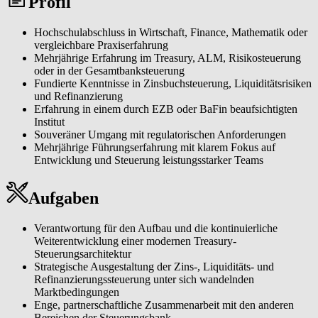
Profil
Deutschland.
Meistere mit uns die spannenden Herausforderungen eines
Hochschulabschluss in Wirtschaft, Finance, Mathematik oder
hochdynamischen Marktes und finde passende finanzielle Lösungen
vergleichbare Praxiserfahrung
für unsere besonderen Kundinnen und Kunden.
Mehrjährige Erfahrung im Treasury, ALM, Risikosteuerung
oder in der Gesamtbanksteuerung
Steige bei der apoBank ein und entwickle dich persönlich und
Fundierte Kenntnisse in Zinsbuchsteuerung, Liquiditätsrisiken
beruflich weiter.
und Refinanzierung
Erfahrung in einem durch EZB oder BaFin beaufsichtigten
Institut
Souveräner Umgang mit regulatorischen Anforderungen
Mehrjährige Führungserfahrung mit klarem Fokus auf
Entwicklung und Steuerung leistungsstarker Teams
Aufgaben
Verantwortung für den Aufbau und die kontinuierliche
Weiterentwicklung einer modernen Treasury-
Steuerungsarchitektur
Strategische Ausgestaltung der Zins-, Liquiditäts- und
Refinanzierungssteuerung unter sich wandelnden
Marktbedingungen
Enge, partnerschaftliche Zusammenarbeit mit den anderen
Bereichen der Steuerungsbank