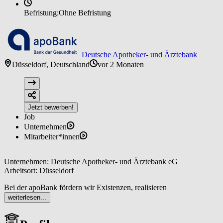
Befristung:
Ohne Befristung
Deutsche Apotheker- und Ärztebank
Düsseldorf, Deutschland
vor 2 Monaten
Jetzt bewerben!
Job
Unternehmen
Mitarbeiter*innen
Unternehmen: Deutsche Apotheker- und Ärztebank eG
Arbeitsort: Düsseldorf
Bei der apoBank fördern wir Existenzen, realisieren
zukunftsweisende Projekte und sind ein starker und zuverlässiger
weiterlesen...
Partner für den deutschen Gesundheitsmarkt. Wir sind die größte
Bank für alle akademischen Heilberuflerinnen und Heilberufler in