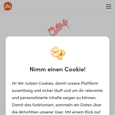
WAR ON ERRORISM
¡Ay, caramba! Seite nicht
gefunden.
Nimm einen Cookie!
Hi! Wir nutzen Cookies, damit unsere Plattform
Ups, die gewünschte Seite kann nicht gefunden werden.
zuverlässig und sicher läuft und um dir relevante
Möchtest du nach einem bestimmten Begriff suchen?
und personalisierte Inhalte zeigen zu können.
Damit das funktioniert, sammeln wir Daten über
die Aktivitäten unserer User. Mit einem Klick auf