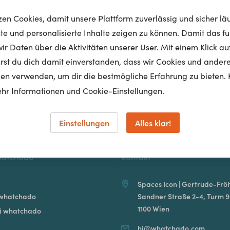
tzen Cookies, damit unsere Plattform zuverlässig und sicher lä
nte und personalisierte Inhalte zeigen zu können. Damit das fun
r Daten über die Aktivitäten unserer User. Mit einem Klick auf
Homepage
lärst du dich damit einverstanden, dass wir Cookies und ander
en verwenden, um dir die bestmögliche Erfahrung zu bieten. 
hr Informationen und Cookie-Einstellungen.
Einstellungen
Alles klar!
hatchado
Kontakt
Spaces Icon | Gertrude-Fröh
 whatchado
Sandner Straße 2-4, Turm 9
1100 Wien
ei whatchado
hi@whatchado.com