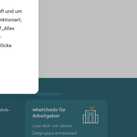
uft und um
ktioniert,
 „Alles
e
Klicke
Für Arbeitgeber
whatchado für
lich-
Arbeitgeber
Lass dich von deiner
Zielgruppe entdecken!