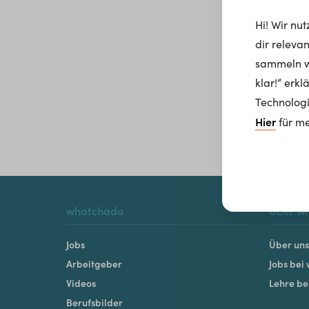
Hi! Wir nu
dir releva
sammeln wi
klar!“ erk
Technologi
Hier
für me
whatchado
Über w
Jobs
Über uns
Arbeitgeber
Jobs bei
Videos
Lehre b
Berufsbilder