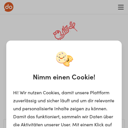
WAR ON ERRORISM
¡Ay, caramba! Seite nicht
gefunden.
Nimm einen Cookie!
Hi! Wir nutzen Cookies, damit unsere Plattform
Ups, die gewünschte Seite kann nicht gefunden werden.
zuverlässig und sicher läuft und um dir relevante
Möchtest du nach einem bestimmten Begriff suchen?
und personalisierte Inhalte zeigen zu können.
Damit das funktioniert, sammeln wir Daten über
die Aktivitäten unserer User. Mit einem Klick auf