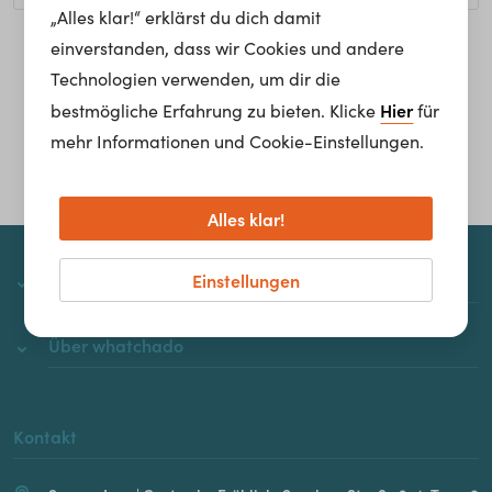
„Alles klar!“ erklärst du dich damit
einverstanden, dass wir Cookies und andere
Homepage
Technologien verwenden, um dir die
Hier
bestmögliche Erfahrung zu bieten. Klicke
für
mehr Informationen und Cookie-Einstellungen.
Alles klar!
Einstellungen
whatchado
Über whatchado
Kontakt