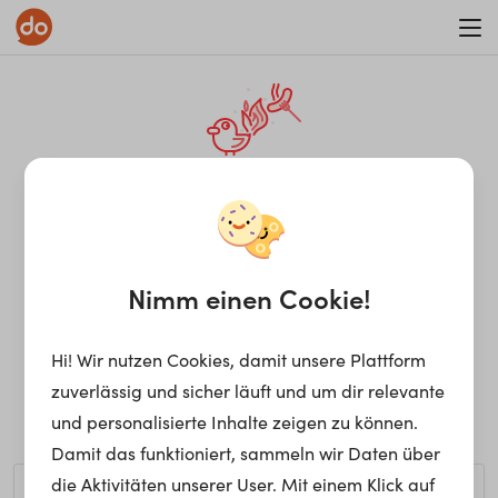
WAR ON ERRORISM
¡Ay, caramba! Seite nicht
gefunden.
Nimm einen Cookie!
Hi! Wir nutzen Cookies, damit unsere Plattform
Ups, die gewünschte Seite kann nicht gefunden werden.
zuverlässig und sicher läuft und um dir relevante
Möchtest du nach einem bestimmten Begriff suchen?
und personalisierte Inhalte zeigen zu können.
Damit das funktioniert, sammeln wir Daten über
die Aktivitäten unserer User. Mit einem Klick auf