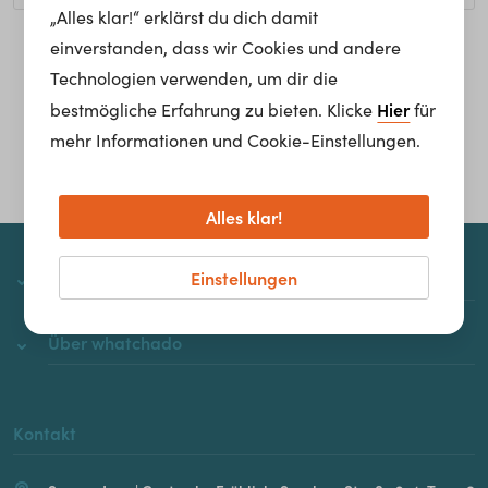
„Alles klar!“ erklärst du dich damit
einverstanden, dass wir Cookies und andere
Homepage
Technologien verwenden, um dir die
Hier
bestmögliche Erfahrung zu bieten. Klicke
für
mehr Informationen und Cookie-Einstellungen.
Alles klar!
Einstellungen
whatchado
Über whatchado
Kontakt