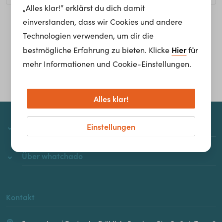
„Alles klar!“ erklärst du dich damit
einverstanden, dass wir Cookies und andere
Homepage
Technologien verwenden, um dir die
Hier
bestmögliche Erfahrung zu bieten. Klicke
für
mehr Informationen und Cookie-Einstellungen.
Alles klar!
Einstellungen
whatchado
Über whatchado
Kontakt