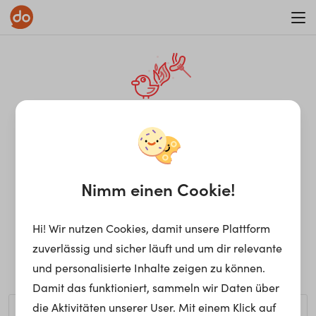
WAR ON ERRORISM
¡Ay, caramba! Seite nicht
gefunden.
Nimm einen Cookie!
Hi! Wir nutzen Cookies, damit unsere Plattform
Ups, die gewünschte Seite kann nicht gefunden werden.
zuverlässig und sicher läuft und um dir relevante
Möchtest du nach einem bestimmten Begriff suchen?
und personalisierte Inhalte zeigen zu können.
Damit das funktioniert, sammeln wir Daten über
die Aktivitäten unserer User. Mit einem Klick auf