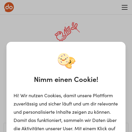
WAR ON ERRORISM
¡Ay, caramba! Seite nicht
gefunden.
Nimm einen Cookie!
Hi! Wir nutzen Cookies, damit unsere Plattform
Ups, die gewünschte Seite kann nicht gefunden werden.
zuverlässig und sicher läuft und um dir relevante
Möchtest du nach einem bestimmten Begriff suchen?
und personalisierte Inhalte zeigen zu können.
Damit das funktioniert, sammeln wir Daten über
die Aktivitäten unserer User. Mit einem Klick auf