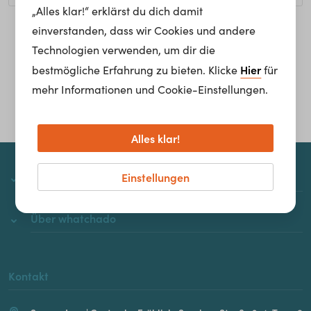
„Alles klar!“ erklärst du dich damit
einverstanden, dass wir Cookies und andere
Homepage
Technologien verwenden, um dir die
Hier
bestmögliche Erfahrung zu bieten. Klicke
für
mehr Informationen und Cookie-Einstellungen.
Alles klar!
Einstellungen
whatchado
Über whatchado
Kontakt