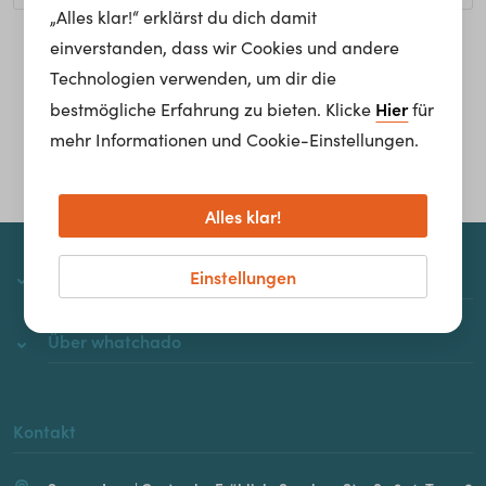
„Alles klar!“ erklärst du dich damit
einverstanden, dass wir Cookies und andere
Homepage
Technologien verwenden, um dir die
Hier
bestmögliche Erfahrung zu bieten. Klicke
für
mehr Informationen und Cookie-Einstellungen.
Alles klar!
Einstellungen
whatchado
Über whatchado
Kontakt