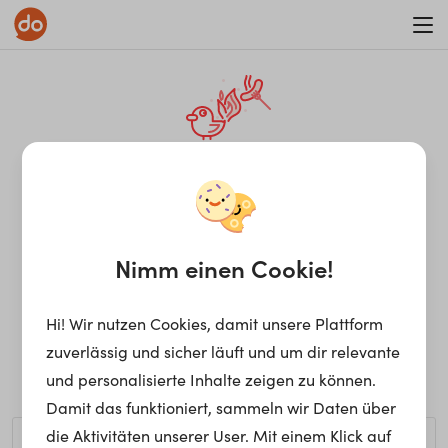
WAR ON ERRORISM
¡Ay, caramba! Seite nicht
gefunden.
Nimm einen Cookie!
Hi! Wir nutzen Cookies, damit unsere Plattform
Ups, die gewünschte Seite kann nicht gefunden werden.
zuverlässig und sicher läuft und um dir relevante
Möchtest du nach einem bestimmten Begriff suchen?
und personalisierte Inhalte zeigen zu können.
Damit das funktioniert, sammeln wir Daten über
die Aktivitäten unserer User. Mit einem Klick auf