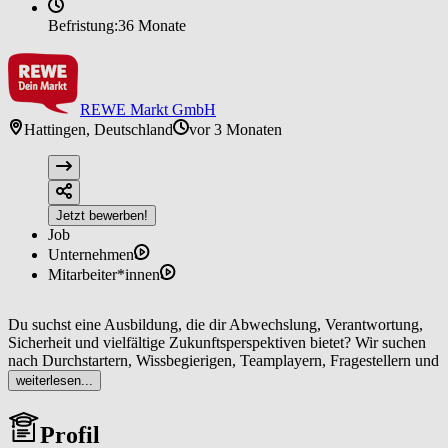
Befristung:
36 Monate
REWE Markt GmbH
Hattingen, Deutschland
vor 3 Monaten
Jetzt bewerben!
Job
Unternehmen
Mitarbeiter*innen
Du suchst eine Ausbildung, die dir Abwechslung, Verantwortung,
Sicherheit und vielfältige Zukunftsperspektiven bietet? Wir suchen
nach Durchstartern, Wissbegierigen, Teamplayern, Fragestellern und
Kreativdenker, die echt was erreichen wollen! Egal mit welchem
weiterlesen...
Schulabschluss, wir bieten für jeden entsprechende
Einstiegsmöglichkeiten! Starte mit REWE Deine ganz persönliche
Profil
Karriere. Wir freuen uns auf Dich!