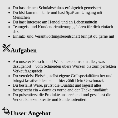
Wann:
01.08.2026 |
Wo:
Hattingen |
Dauer:
3 Jahre
Du hast deinen Schulabschluss erfolgreich gemeistert
Du bist kommunikativ und hast Spaß am Umgang mit
Menschen
Du hast Interesse am Handel und an Lebensmitteln
Teamgeist und Kundenorientierung gehören für dich einfach
dazu
Einsatz- und Verantwortungsbereitschaft bringst du gerne mit
Aufgaben
An unserer Fleisch- und Wursttheke lernst du alles, was
dazugehört – vom Schneiden übers Würzen bis zum perfekten
Verkaufsgespräch
Du veredelst Fleisch, stellst eigene Grillspezialitäten her und
bringst kreative Ideen ein – hier zählt Dein Geschmack
Du bestellst Ware, prüfst die Qualität und lagerst alles
fachgerecht ein – damit es vorne and der Theke rundläuft
Du präsentierst die Produkte ansprechend und gestaltest die
Verkaufstheken kreativ und kundenorientiert
Unser Angebot