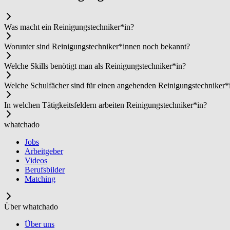
Was macht ein Rei­ni­gungs­tech­ni­ker*in?
Worunter sind Rei­ni­gungs­tech­ni­ker*in­nen noch bekannt?
Welche Skills benötigt man als Rei­ni­gungs­tech­ni­ker*in?
Welche Schulfächer sind für einen angehenden Rei­ni­gungs­tech­ni­ker*
In welchen Tätigkeitsfeldern arbeiten Rei­ni­gungs­tech­ni­ker*in?
whatchado
Jobs
Arbeitgeber
Videos
Berufsbilder
Matching
Über whatchado
Über uns