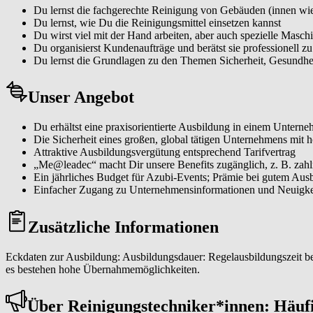
Du lernst die fachgerechte Reinigung von Gebäuden (innen wi
Du lernst, wie Du die Reinigungsmittel einsetzen kannst
Du wirst viel mit der Hand arbeiten, aber auch spezielle Masc
Du organisierst Kundenaufträge und berätst sie professionell
Du lernst die Grundlagen zu den Themen Sicherheit, Gesundh
Unser Angebot
Du erhältst eine praxisorientierte Ausbildung in einem Unter
Die Sicherheit eines großen, global tätigen Unternehmens mit h
Attraktive Ausbildungsvergütung entsprechend Tarifvertrag
„Me@leadec“ macht Dir unsere Benefits zugänglich, z. B. zahlr
Ein jährliches Budget für Azubi-Events; Prämie bei gutem Ausb
Einfacher Zugang zu Unternehmensinformationen und Neuigkei
Zusätzliche Informationen
Eckdaten zur Ausbildung: Ausbildungsdauer: Regelausbildungszeit bet
es bestehen hohe Übernahmemöglichkeiten.
Über Rei­ni­gungs­tech­ni­ker*in­nen: Häuf