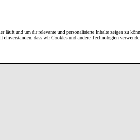
er läuft und um dir relevante und personalisierte Inhalte zeigen zu kön
amit einverstanden, dass wir Cookies und andere Technologien verwende
­ger (m/w/d) - Star­t ­Sep­tem­ber 20