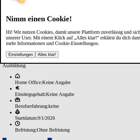
Nimm einen Cookie!
Hi! Wir nutzen Cookies, damit unsere Plattform zuverlässig und sich
unserer User. Mit einem Klick auf „Alles klar!“ erklärst du dich d
mehr Informationen und Cookie-Einstellungen.
Aus­bil­dun­g zu­m ­Ge­bäu­de­rei­ni
Einstellungen
Alles klar!
Ausbildung
Home Office:
Keine Angabe
Einstiegsgehalt:
Keine Angabe
Berufserfahrung:
keine
Startdatum:
9/1/2026
Befristung:
Ohne Befristung