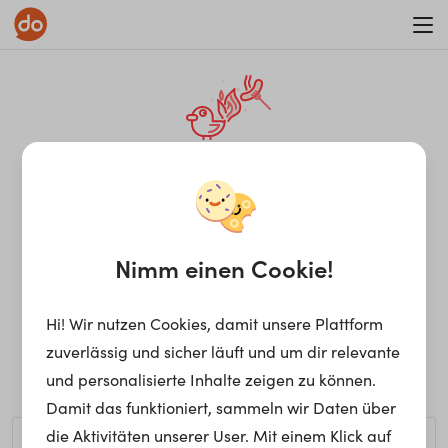
WAR ON ERRORISM
¡Ay, caramba! Seite nicht
gefunden.
Nimm einen Cookie!
Hi! Wir nutzen Cookies, damit unsere Plattform
Ups, die gewünschte Seite kann nicht gefunden werden.
zuverlässig und sicher läuft und um dir relevante
Möchtest du nach einem bestimmten Begriff suchen?
und personalisierte Inhalte zeigen zu können.
Damit das funktioniert, sammeln wir Daten über
die Aktivitäten unserer User. Mit einem Klick auf