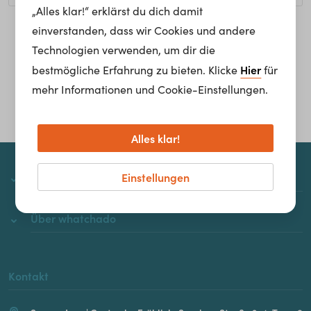
„Alles klar!“ erklärst du dich damit
einverstanden, dass wir Cookies und andere
Homepage
Technologien verwenden, um dir die
Hier
bestmögliche Erfahrung zu bieten. Klicke
für
mehr Informationen und Cookie-Einstellungen.
Alles klar!
Einstellungen
whatchado
Über whatchado
Kontakt