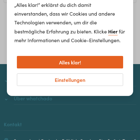
„Alles klar!“ erklärst du dich damit
einverstanden, dass wir Cookies und andere
Homepage
Technologien verwenden, um dir die
Hier
bestmögliche Erfahrung zu bieten. Klicke
für
mehr Informationen und Cookie-Einstellungen.
Alles klar!
Einstellungen
whatchado
Über whatchado
Kontakt