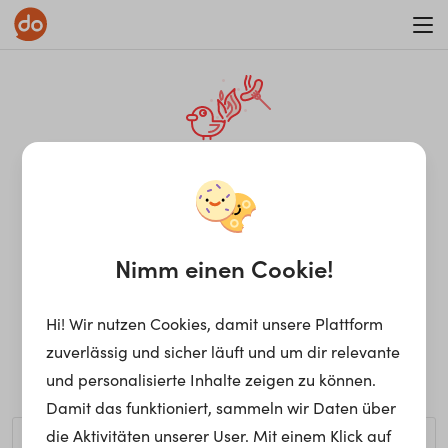
WAR ON ERRORISM
¡Ay, caramba! Seite nicht
gefunden.
Nimm einen Cookie!
Hi! Wir nutzen Cookies, damit unsere Plattform
Ups, die gewünschte Seite kann nicht gefunden werden.
zuverlässig und sicher läuft und um dir relevante
Möchtest du nach einem bestimmten Begriff suchen?
und personalisierte Inhalte zeigen zu können.
Damit das funktioniert, sammeln wir Daten über
die Aktivitäten unserer User. Mit einem Klick auf