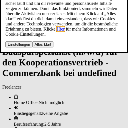
sicher läuft und um dir relevante und personalisierte Inhalte
zeigen zu können. Damit das funktioniert, sammeln wir Daten
über die Aktivitäten unserer User. Mit einem Klick auf „Alles
klar!“ erklärst du dich damit einverstanden, dass wir Cookies
und andere Technologien verwenden, um dir die bestmögliche
Erfahrung zu bieten. Klicke
Hier
für mehr Informationen und
Cookie-Einstellungen.
Einstellungen
Alles klar!
Bau­spar­spe­zia­lis­t (m/w/d) ­für ­
den ­Ko­ope­ra­ti­ons­ver­trie­b ­
Com­merz­ban­k bei un­de­fi­ned
Freelancer
Home Office:
Nicht möglich
Einstiegsgehalt:
Keine Angabe
Berufserfahrung:
2-5 Jahre