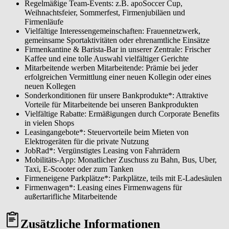
Regelmäßige Team-Events: z.B. apoSoccer Cup,
Weihnachtsfeier, Sommerfest, Firmenjubiläen und
Firmenläufe
Vielfältige Interessengemeinschaften: Frauennetzwerk,
gemeinsame Sportaktivitäten oder ehrenamtliche Einsätze
Firmenkantine & Barista-Bar in unserer Zentrale: Frischer
Kaffee und eine tolle Auswahl vielfältiger Gerichte
Mitarbeitende werben Mitarbeitende: Prämie bei jeder
erfolgreichen Vermittlung einer neuen Kollegin oder eines
neuen Kollegen
Sonderkonditionen für unsere Bankprodukte*: Attraktive
Vorteile für Mitarbeitende bei unseren Bankprodukten
Vielfältige Rabatte: Ermäßigungen durch Corporate Benefits
in vielen Shops
Leasingangebote*: Steuervorteile beim Mieten von
Elektrogeräten für die private Nutzung
JobRad*: Vergünstigtes Leasing von Fahrrädern
Mobilitäts-App: Monatlicher Zuschuss zu Bahn, Bus, Uber,
Taxi, E-Scooter oder zum Tanken
Firmeneigene Parkplätze*: Parkplätze, teils mit E-Ladesäulen
Firmenwagen*: Leasing eines Firmenwagens für
außertarifliche Mitarbeitende
Zusätzliche Informationen