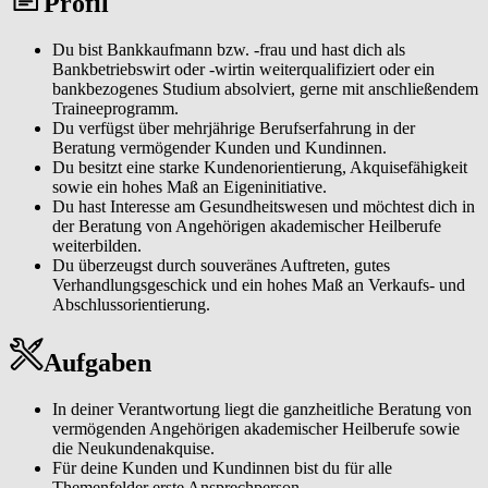
Profil
Deutschland.
Meistere mit uns die spannenden Herausforderungen eines
Du bist Bankkaufmann bzw. -frau und hast dich als
hochdynamischen Marktes und finde passende finanzielle Lösungen
Bankbetriebswirt oder -wirtin weiterqualifiziert oder ein
für unsere besonderen Kundinnen und Kunden. Steige bei der
bankbezogenes Studium absolviert, gerne mit anschließendem
apoBank ein und entwickle dich persönlich und beruflich weiter.
Traineeprogramm.
Du verfügst über mehrjährige Berufserfahrung in der
Beratung vermögender Kunden und Kundinnen.
Du besitzt eine starke Kundenorientierung, Akquisefähigkeit
sowie ein hohes Maß an Eigeninitiative.
Du hast Interesse am Gesundheitswesen und möchtest dich in
der Beratung von Angehörigen akademischer Heilberufe
weiterbilden.
Du überzeugst durch souveränes Auftreten, gutes
Verhandlungsgeschick und ein hohes Maß an Verkaufs- und
Abschlussorientierung.
Aufgaben
In deiner Verantwortung liegt die ganzheitliche Beratung von
vermögenden Angehörigen akademischer Heilberufe sowie
die Neukundenakquise.
Für deine Kunden und Kundinnen bist du für alle
Themenfelder erste Ansprechperson.