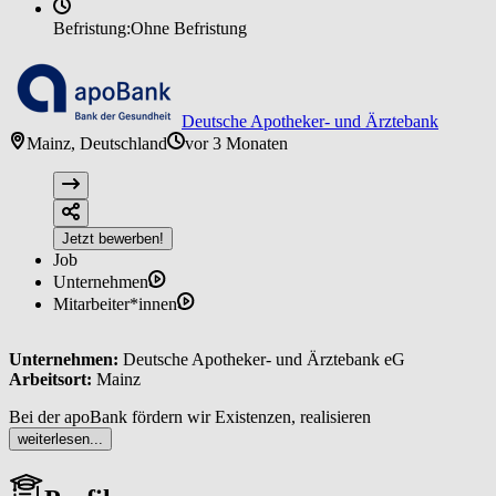
Befristung:
Ohne Befristung
Deutsche Apotheker- und Ärztebank
Mainz, Deutschland
vor 3 Monaten
Jetzt bewerben!
Job
Unternehmen
Mitarbeiter*innen
Unternehmen:
Deutsche Apotheker- und Ärztebank eG
Arbeitsort:
Mainz
Bei der apoBank fördern wir Existenzen, realisieren
zukunftsweisende Projekte und sind ein starker und zuverlässiger
weiterlesen...
Partner für den deutschen Gesundheitsmarkt. Wir sind die größte
Bank für alle akademischen Heilberuflerinnen und Heilberufler in