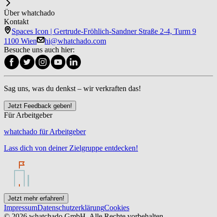
Über whatchado
Kontakt
Spaces Icon | Gertrude-Fröhlich-Sandner Straße 2-4, Turm 9
1100 Wien
hi@whatchado.com
Besuche uns auch hier:
Sag uns, was du denkst – wir verkraften das!
Jetzt Feedback geben!
Für Arbeitgeber
whatchado für Arbeitgeber
Lass dich von deiner Zielgruppe entdecken!
Jetzt mehr erfahren!
Impressum
Datenschutzerklärung
Cookies
© 2026 whatchado GmbH. Alle Rechte vorbehalten.