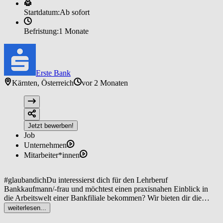
Startdatum:
Ab sofort
Befristung:
1 Monate
Erste Bank
Kärnten, Österreich
vor 2 Monaten
Jetzt bewerben!
Job
Unternehmen
Mitarbeiter*innen
#glaubandichDu interessierst dich für den Lehrberuf
Bankkaufmann/-frau und möchtest einen praxisnahen Einblick in
die Arbeitswelt einer Bankfiliale bekommen? Wir bieten dir die
Möglichkeit, im Rahmen von berufspraktischen Tagen die Kärntner
weiterlesen...
Sparkasse kennenzulernen. Damit du bestmögliche Einblicke in den