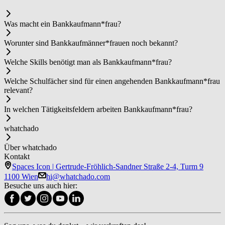
Was macht ein Bank­kauf­man­n*frau?
Worunter sind Bank­kauf­män­ner*frau­en noch bekannt?
Welche Skills benötigt man als Bank­kauf­man­n*frau?
Welche Schulfächer sind für einen angehenden Bank­kauf­man­n*frau
relevant?
In welchen Tätigkeitsfeldern arbeiten Bank­kauf­man­n*frau?
whatchado
Über whatchado
Kontakt
Spaces Icon | Gertrude-Fröhlich-Sandner Straße 2-4, Turm 9
1100 Wien
hi@whatchado.com
Besuche uns auch hier: