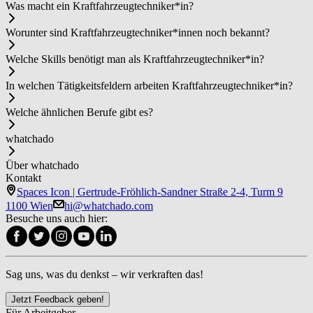
Was macht ein Kraft­fahr­zeug­tech­ni­ker*in?
Worunter sind Kraft­fahr­zeug­tech­ni­ker*in­nen noch bekannt?
Welche Skills benötigt man als Kraft­fahr­zeug­tech­ni­ker*in?
In welchen Tätigkeitsfeldern arbeiten Kraft­fahr­zeug­tech­ni­ker*in?
Welche ähnlichen Berufe gibt es?
whatchado
Über whatchado
Kontakt
Spaces Icon | Gertrude-Fröhlich-Sandner Straße 2-4, Turm 9
1100 Wien
hi@whatchado.com
Besuche uns auch hier:
Sag uns, was du denkst – wir verkraften das!
Jetzt Feedback geben!
Für Arbeitgeber