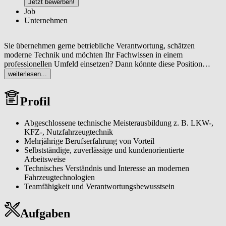
Jetzt bewerben!
Job
Unternehmen
Sie übernehmen gerne betriebliche Verantwortung, schätzen
moderne Technik und möchten Ihr Fachwissen in einem
professionellen Umfeld einsetzen? Dann könnte diese Position
genau das Richtige für Sie. Für ein etabliertes und erfolgreiches
weiterlesen...
Unternehmen im Bereich Nutzfahrzeuge suchen wir einen
engagierten LKW-/ KFZ-Mechaniker Meister (m/w/d) für die
Profil
Werkstätte im Raum Wörgl.
Abgeschlossene technische Meisterausbildung z. B. LKW-,
KFZ-, Nutzfahrzeugtechnik
Mehrjährige Berufserfahrung von Vorteil
Selbstständige, zuverlässige und kundenorientierte
Arbeitsweise
Technisches Verständnis und Interesse an modernen
Fahrzeugtechnologien
Teamfähigkeit und Verantwortungsbewusstsein
Aufgaben