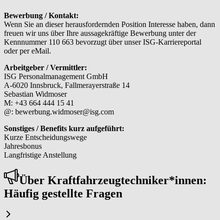
Bewerbung / Kontakt:
Wenn Sie an dieser herausfordernden Position Interesse haben, dann
freuen wir uns über Ihre aussagekräftige Bewerbung unter der
Kennnummer 110 663 bevorzugt über unser ISG-Karriereportal
oder per eMail.
Arbeitgeber / Vermittler:
ISG Personalmanagement GmbH
A-6020 Innsbruck, Fallmerayerstraße 14
Sebastian Widmoser
M: +43 664 444 15 41
@: bewerbung.widmoser@isg.com
Sonstiges / Benefits kurz aufgeführt:
Kurze Entscheidungswege
Jahresbonus
Langfristige Anstellung
Über Kraft­fahr­zeug­tech­ni­ker*in­nen:
Häufig gestellte Fragen