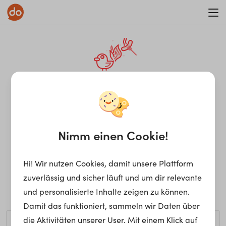
WAR ON ERRORISM
¡Ay, caramba! Seite nicht
gefunden.
Nimm einen Cookie!
Hi! Wir nutzen Cookies, damit unsere Plattform
Ups, die gewünschte Seite kann nicht gefunden werden.
zuverlässig und sicher läuft und um dir relevante
Möchtest du nach einem bestimmten Begriff suchen?
und personalisierte Inhalte zeigen zu können.
Damit das funktioniert, sammeln wir Daten über
die Aktivitäten unserer User. Mit einem Klick auf