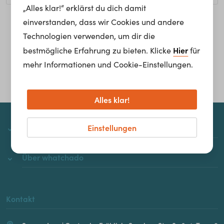
„Alles klar!“ erklärst du dich damit
einverstanden, dass wir Cookies und andere
Homepage
Technologien verwenden, um dir die
Hier
bestmögliche Erfahrung zu bieten. Klicke
für
mehr Informationen und Cookie-Einstellungen.
Alles klar!
Einstellungen
whatchado
Über whatchado
Kontakt