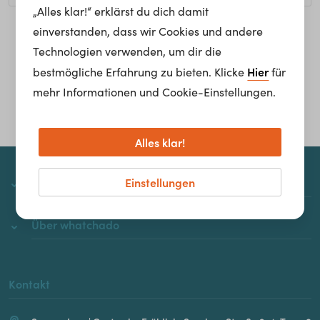
„Alles klar!“ erklärst du dich damit
einverstanden, dass wir Cookies und andere
Homepage
Technologien verwenden, um dir die
Hier
bestmögliche Erfahrung zu bieten. Klicke
für
mehr Informationen und Cookie-Einstellungen.
Alles klar!
Einstellungen
whatchado
Über whatchado
Kontakt