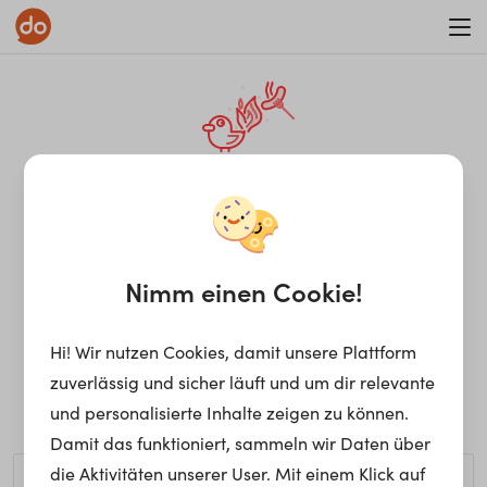
WAR ON ERRORISM
¡Ay, caramba! Seite nicht
gefunden.
Nimm einen Cookie!
Hi! Wir nutzen Cookies, damit unsere Plattform
Ups, die gewünschte Seite kann nicht gefunden werden.
zuverlässig und sicher läuft und um dir relevante
Möchtest du nach einem bestimmten Begriff suchen?
und personalisierte Inhalte zeigen zu können.
Damit das funktioniert, sammeln wir Daten über
die Aktivitäten unserer User. Mit einem Klick auf