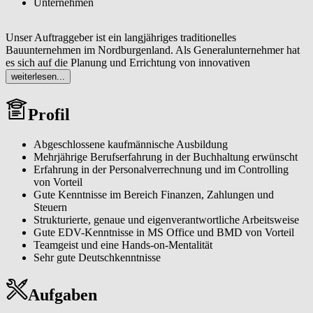
Unternehmen
Unser Auftraggeber ist ein langjähriges traditionelles
Bauunternehmen im Nordburgenland. Als Generalunternehmer hat
es sich auf die Planung und Errichtung von innovativen
Einfamilienhäusern spezialisiert. Das Ziel ist es, die Bauherren mit
weiterlesen...
einem gut organisierten Bauablauf, hochwertigen Produkten,
erfahrenen Handwerkern und regionalen Professionisten zu
Profil
begeistern.
110731 - Buchhalter/in
Abgeschlossene kaufmännische Ausbildung
Buchhalter/in mit Personalverrechnungskenntnissen
Mehrjährige Berufserfahrung in der Buchhaltung erwünscht
Nordburgenland | Vollzeit oder ev. Teilzeit ab 32 h/Woche
Erfahrung in der Personalverrechnung und im Controlling
ab 50.400 € JB - Überzahlung möglich
von Vorteil
Gute Kenntnisse im Bereich Finanzen, Zahlungen und
Steuern
Strukturierte, genaue und eigenverantwortliche Arbeitsweise
Gute EDV-Kenntnisse in MS Office und BMD von Vorteil
Teamgeist und eine Hands-on-Mentalität
Sehr gute Deutschkenntnisse
Aufgaben