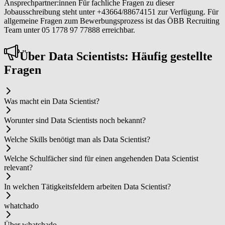
Ansprechpartner:innen Für fachliche Fragen zu dieser
Jobausschreibung steht unter +43664/88674151 zur Verfügung. Für
allgemeine Fragen zum Bewerbungsprozess ist das ÖBB Recruiting
Team unter 05 1778 97 77888 erreichbar.
Über Da­ta­ ­Sci­en­tists: Häufig gestellte
Fragen
Was macht ein Da­ta­ ­Sci­en­tist?
Worunter sind Da­ta­ ­Sci­en­tists noch bekannt?
Welche Skills benötigt man als Da­ta­ ­Sci­en­tist?
Welche Schulfächer sind für einen angehenden Da­ta­ ­Sci­en­tist
relevant?
In welchen Tätigkeitsfeldern arbeiten Da­ta­ ­Sci­en­tist?
whatchado
Über whatchado