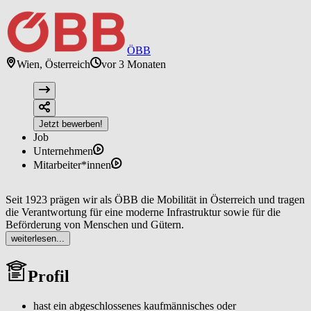
ÖBB
Wien, Österreich
vor 3 Monaten
Jetzt bewerben!
Job
Unternehmen
Mitarbeiter*innen
Seit 1923 prägen wir als ÖBB die Mobilität in Österreich und tragen
die Verantwortung für eine moderne Infrastruktur sowie für die
Beförderung von Menschen und Gütern.
weiterlesen...
Eine Karriere bei den ÖBB ist nicht nur vielfältig, sondern auch
sinnstiftend: Als größtes Klimaschutzunternehmen im
Profil
Mobilitätssektor bewegen wir ganz Österreich, treiben die
österreichische Wirtschaft voran, fördern Innovation und sind ein
verlässlicher, verantwortungsbewusster Arbeitgeber. Wir
hast ein abgeschlossenes kaufmännisches oder
unterstützen unsere Mitarbeiter:innen bei ihrer beruflichen und