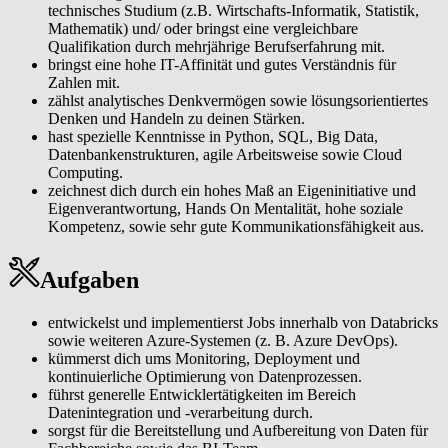
technisches Studium (z.B. Wirtschafts-Informatik, Statistik,
persönlichen Weiterentwicklung, setzen Maßnahmen für ihre
Mathematik) und/ oder bringst eine vergleichbare
Gesundheit und gemeinsam schaffen wir eine Unternehmenskultur,
Qualifikation durch mehrjährige Berufserfahrung mit.
die von Wertschätzung und respektvoller Zusammenarbeit geprägt
bringst eine hohe IT-Affinität und gutes Verständnis für
ist.
Zahlen mit.
zählst analytisches Denkvermögen sowie lösungsorientiertes
Denken und Handeln zu deinen Stärken.
hast spezielle Kenntnisse in Python, SQL, Big Data,
Datenbankenstrukturen, agile Arbeitsweise sowie Cloud
Computing.
zeichnest dich durch ein hohes Maß an Eigeninitiative und
Eigenverantwortung, Hands On Mentalität, hohe soziale
Kompetenz, sowie sehr gute Kommunikationsfähigkeit aus.
Aufgaben
entwickelst und implementierst Jobs innerhalb von Databricks
sowie weiteren Azure-Systemen (z. B. Azure DevOps).
kümmerst dich ums Monitoring, Deployment und
kontinuierliche Optimierung von Datenprozessen.
führst generelle Entwicklertätigkeiten im Bereich
Datenintegration und -verarbeitung durch.
sorgst für die Bereitstellung und Aufbereitung von Daten für