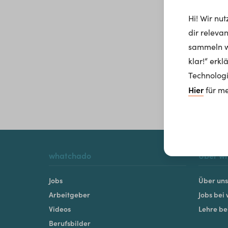
Hi! Wir nu
dir releva
sammeln wi
klar!“ erk
Technologi
Hier
für me
whatchado
Über w
Jobs
Über uns
Arbeitgeber
Jobs bei
Videos
Lehre b
Berufsbilder