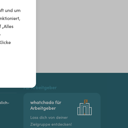
uft und um
ktioniert,
 „Alles
e
Klicke
Für Arbeitgeber
whatchado für
lich-
Arbeitgeber
Lass dich von deiner
Zielgruppe entdecken!