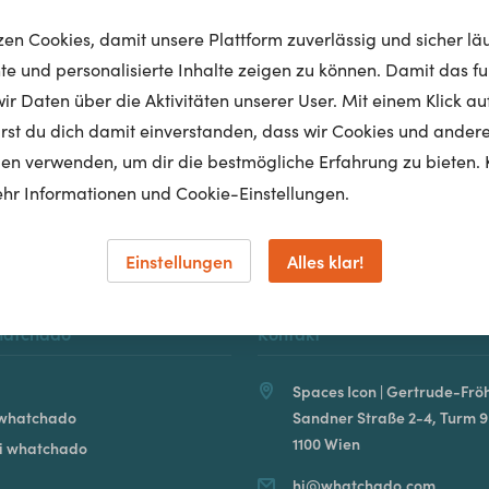
tzen Cookies, damit unsere Plattform zuverlässig und sicher lä
nte und personalisierte Inhalte zeigen zu können. Damit das fun
r Daten über die Aktivitäten unserer User. Mit einem Klick auf
Homepage
lärst du dich damit einverstanden, dass wir Cookies und ander
en verwenden, um dir die bestmögliche Erfahrung zu bieten. 
hr Informationen und Cookie-Einstellungen.
Einstellungen
Alles klar!
hatchado
Kontakt
Spaces Icon | Gertrude-Fröh
 whatchado
Sandner Straße 2-4, Turm 9
1100 Wien
ei whatchado
hi@whatchado.com