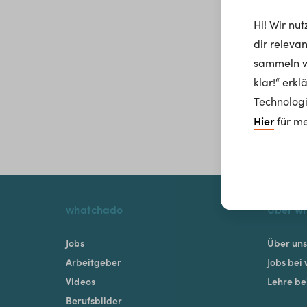
Hi! Wir nu
dir releva
sammeln wi
klar!“ erk
Technologi
Hier
für me
whatchado
Über w
Jobs
Über uns
Arbeitgeber
Jobs bei
Videos
Lehre b
Berufsbilder