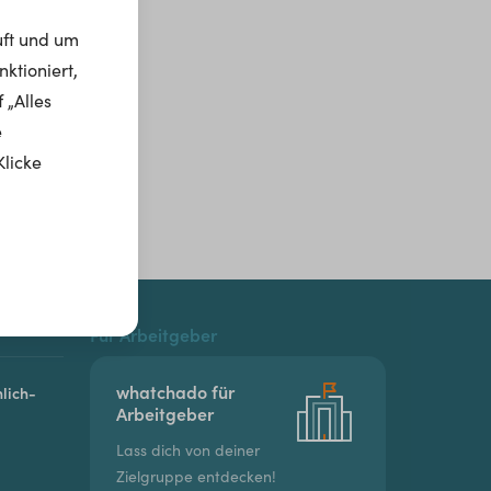
uft und um
ktioniert,
 „Alles
e
Klicke
Für Arbeitgeber
whatchado für
lich-
Arbeitgeber
Lass dich von deiner
Zielgruppe entdecken!