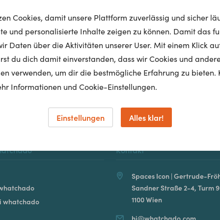
tzen Cookies, damit unsere Plattform zuverlässig und sicher lä
nte und personalisierte Inhalte zeigen zu können. Damit das fun
r Daten über die Aktivitäten unserer User. Mit einem Klick auf
Homepage
lärst du dich damit einverstanden, dass wir Cookies und ander
en verwenden, um dir die bestmögliche Erfahrung zu bieten. 
hr Informationen und Cookie-Einstellungen.
Einstellungen
Alles klar!
hatchado
Kontakt
Spaces Icon | Gertrude-Fröh
 whatchado
Sandner Straße 2-4, Turm 9
1100 Wien
ei whatchado
hi@whatchado.com