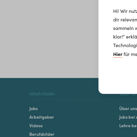
Hi! Wir nu
dir releva
sammeln wi
klar!“ erk
Technologi
Hier
für me
whatchado
Über w
Jobs
Über uns
Arbeitgeber
Jobs bei
Videos
Lehre b
Berufsbilder