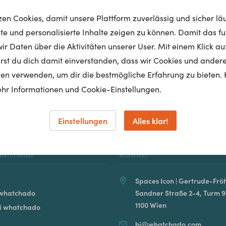
tzen Cookies, damit unsere Plattform zuverlässig und sicher lä
nte und personalisierte Inhalte zeigen zu können. Damit das fun
r Daten über die Aktivitäten unserer User. Mit einem Klick auf
Homepage
lärst du dich damit einverstanden, dass wir Cookies und ander
en verwenden, um dir die bestmögliche Erfahrung zu bieten. 
hr Informationen und Cookie-Einstellungen.
Einstellungen
Alles klar!
hatchado
Kontakt
Spaces Icon | Gertrude-Fröh
 whatchado
Sandner Straße 2-4, Turm 9
1100 Wien
ei whatchado
hi@whatchado.com