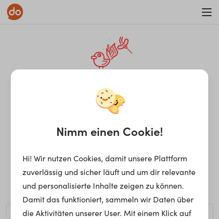
WAR ON ERRORISM
¡Ay, caramba! Seite nicht
gefunden.
Nimm einen Cookie!
Hi! Wir nutzen Cookies, damit unsere Plattform
Ups, die gewünschte Seite kann nicht gefunden werden.
zuverlässig und sicher läuft und um dir relevante
Möchtest du nach einem bestimmten Begriff suchen?
und personalisierte Inhalte zeigen zu können.
Damit das funktioniert, sammeln wir Daten über
die Aktivitäten unserer User. Mit einem Klick auf