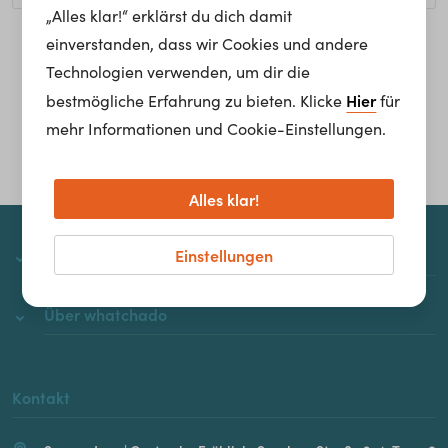
„Alles klar!“ erklärst du dich damit
einverstanden, dass wir Cookies und andere
Homepage
Technologien verwenden, um dir die
Hier
bestmögliche Erfahrung zu bieten. Klicke
für
mehr Informationen und Cookie-Einstellungen.
Alles klar!
Einstellungen
whatchado
Über whatchado
Kontakt