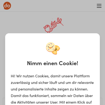
WAR ON ERRORISM
¡Ay, caramba! Seite nicht
gefunden.
Nimm einen Cookie!
Hi! Wir nutzen Cookies, damit unsere Plattform
Ups, die gewünschte Seite kann nicht gefunden werden.
zuverlässig und sicher läuft und um dir relevante
Möchtest du nach einem bestimmten Begriff suchen?
und personalisierte Inhalte zeigen zu können.
Damit das funktioniert, sammeln wir Daten über
die Aktivitäten unserer User. Mit einem Klick auf