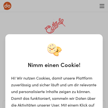
WAR ON ERRORISM
¡Ay, caramba! Seite nicht
gefunden.
Nimm einen Cookie!
Hi! Wir nutzen Cookies, damit unsere Plattform
Ups, die gewünschte Seite kann nicht gefunden werden.
zuverlässig und sicher läuft und um dir relevante
Möchtest du nach einem bestimmten Begriff suchen?
und personalisierte Inhalte zeigen zu können.
Damit das funktioniert, sammeln wir Daten über
die Aktivitäten unserer User. Mit einem Klick auf