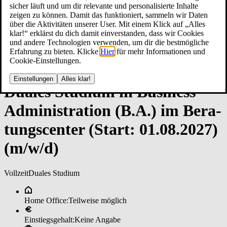
sicher läuft und um dir relevante und personalisierte Inhalte
zeigen zu können. Damit das funktioniert, sammeln wir Daten
über die Aktivitäten unserer User. Mit einem Klick auf „Alles
klar!“ erklärst du dich damit einverstanden, dass wir Cookies
und andere Technologien verwenden, um dir die bestmögliche
Erfahrung zu bieten. Klicke
Hier
für mehr Informationen und
Cookie-Einstellungen.
Einstellungen
Alles klar!
Dua­les ­Stu­di­um­ in Busi­nes­s
Ad­mi­nis­tra­ti­on (B.A.) im Be­ra­
tungs­cen­ter (Star­t: 01.08.2027)
(m/w/d)
Vollzeit
Duales Studium
Home Office:
Teilweise möglich
Einstiegsgehalt:
Keine Angabe