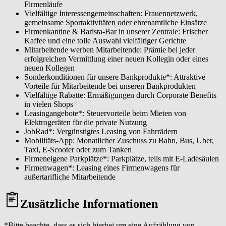
Firmenläufe
Vielfältige Interessengemeinschaften: Frauennetzwerk,
gemeinsame Sportaktivitäten oder ehrenamtliche Einsätze
Firmenkantine & Barista-Bar in unserer Zentrale: Frischer
Kaffee und eine tolle Auswahl vielfältiger Gerichte
Mitarbeitende werben Mitarbeitende: Prämie bei jeder
erfolgreichen Vermittlung einer neuen Kollegin oder eines
neuen Kollegen
Sonderkonditionen für unsere Bankprodukte*: Attraktive
Vorteile für Mitarbeitende bei unseren Bankprodukten
Vielfältige Rabatte: Ermäßigungen durch Corporate Benefits
in vielen Shops
Leasingangebote*: Steuervorteile beim Mieten von
Elektrogeräten für die private Nutzung
JobRad*: Vergünstigtes Leasing von Fahrrädern
Mobilitäts-App: Monatlicher Zuschuss zu Bahn, Bus, Uber,
Taxi, E-Scooter oder zum Tanken
Firmeneigene Parkplätze*: Parkplätze, teils mit E-Ladesäulen
Firmenwagen*: Leasing eines Firmenwagens für
außertarifliche Mitarbeitende
Zusätzliche Informationen
*Bitte beachte, dass es sich hierbei um eine Aufzählung von