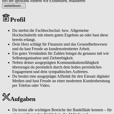
Bei der apoBank fördern wir Existenzen, realisieren
zukunftsweisende Projekte und sind ein starker und zuverlässiger
weiterlesen...
Partner für den deutschen Gesundheitsmarkt. Wir sind die größte
Bank für alle akademischen Heilberuflerinnen und Heilberufler in
Profil
Deutschland.
Meistere mit uns die spannenden Herausforderungen eines
Du strebst die Fachhochschul- bzw. Allgemeine
hochdynamischen Marktes und finde passende finanzielle Lösungen
Hochschulreife mit einem guten Ergebnis an oder hast diese
für unsere besonderen Kundinnen und Kunden.
bereits erlangt.
Dein Herz schlägt für Finanzen und das Gesundheitswesen
Steige bei der apoBank ein und entwickle dich persönlich und
und du hast Freude an kundenorientierter Arbeit.
beruflich weiter.
Ein gutes Verständnis für Zahlen bringst du genauso mit wie
Selbstorganisation und Zielstrebigkeit.
Unser Duales Studium dauert 3,5 Jahre und bietet dir die ideale
Neben deiner ausgeprägten Kommunikationsfähigkeit
Verbindung zwischen Theorie und Praxis. Während dieser Zeit
überzeugst du persönlich durch dein hohes persönliches
lernst du nicht nur die Arbeitswelt einer Bank kennen, sondern
Engagement und dein sympathisches Auftreten.
studierst auch an der örtlichen FOM Hochschule für Oekonomie &
Du besitzt eine ausgeprägte Affinität für den Einsatz digitaler
Management. Die Studiengebühren übernehmen wir
Medien und hast Freude an einer modernen Kundenberatung
selbstverständlich vollständig für dich.
per Telefon oder Video.
Aufgaben
Du lernst alle wichtigen Bereiche der Bankfiliale kennen – für