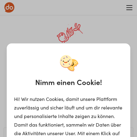
WAR ON ERRORISM
¡Ay, caramba! Seite nicht
gefunden.
Nimm einen Cookie!
Hi! Wir nutzen Cookies, damit unsere Plattform
Ups, die gewünschte Seite kann nicht gefunden werden.
zuverlässig und sicher läuft und um dir relevante
Möchtest du nach einem bestimmten Begriff suchen?
und personalisierte Inhalte zeigen zu können.
Damit das funktioniert, sammeln wir Daten über
die Aktivitäten unserer User. Mit einem Klick auf