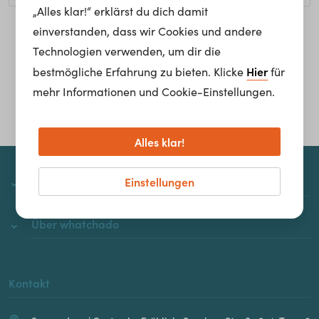
„Alles klar!“ erklärst du dich damit
einverstanden, dass wir Cookies und andere
Homepage
Technologien verwenden, um dir die
Hier
bestmögliche Erfahrung zu bieten. Klicke
für
mehr Informationen und Cookie-Einstellungen.
Alles klar!
Einstellungen
whatchado
Über whatchado
Kontakt