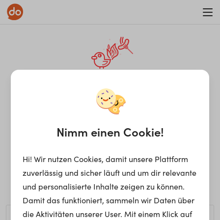
WAR ON ERRORISM
¡Ay, caramba! Seite nicht
gefunden.
Nimm einen Cookie!
Hi! Wir nutzen Cookies, damit unsere Plattform
Ups, die gewünschte Seite kann nicht gefunden werden.
zuverlässig und sicher läuft und um dir relevante
Möchtest du nach einem bestimmten Begriff suchen?
und personalisierte Inhalte zeigen zu können.
Damit das funktioniert, sammeln wir Daten über
die Aktivitäten unserer User. Mit einem Klick auf