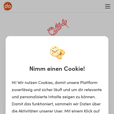
WAR ON ERRORISM
¡Ay, caramba! Seite nicht
gefunden.
Nimm einen Cookie!
Hi! Wir nutzen Cookies, damit unsere Plattform
Ups, die gewünschte Seite kann nicht gefunden werden.
zuverlässig und sicher läuft und um dir relevante
Möchtest du nach einem bestimmten Begriff suchen?
und personalisierte Inhalte zeigen zu können.
Damit das funktioniert, sammeln wir Daten über
die Aktivitäten unserer User. Mit einem Klick auf