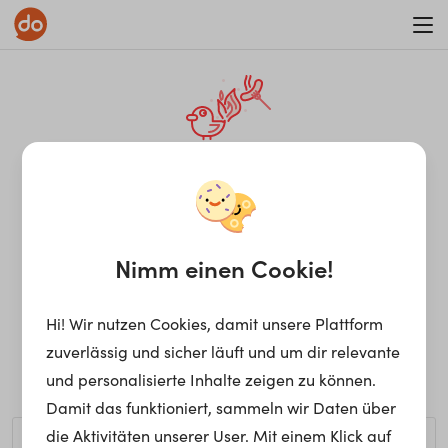
WAR ON ERRORISM
¡Ay, caramba! Seite nicht
gefunden.
Nimm einen Cookie!
Hi! Wir nutzen Cookies, damit unsere Plattform
Ups, die gewünschte Seite kann nicht gefunden werden.
zuverlässig und sicher läuft und um dir relevante
Möchtest du nach einem bestimmten Begriff suchen?
und personalisierte Inhalte zeigen zu können.
Damit das funktioniert, sammeln wir Daten über
die Aktivitäten unserer User. Mit einem Klick auf